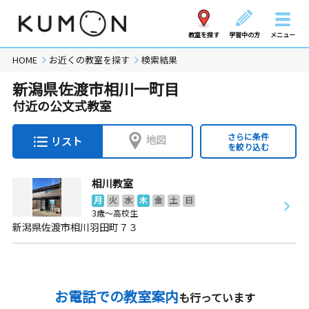
教室を探す
学習中の方
メニュー
HOME
お近くの教室を探す
検索結果
新潟県佐渡市相川一町目
付近の公文式教室
さらに条件
地図
リスト
を絞り込む
相川教室
月
火
水
木
金
土
日
3歳～高校生
新潟県佐渡市相川羽田町７３
お電話での教室案内
も行っています