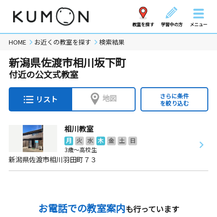
教室を探す
学習中の方
メニュー
HOME
お近くの教室を探す
検索結果
新潟県佐渡市相川坂下町
付近の公文式教室
さらに条件
地図
リスト
を絞り込む
相川教室
月
火
水
木
金
土
日
3歳～高校生
新潟県佐渡市相川羽田町７３
お電話での教室案内
も行っています