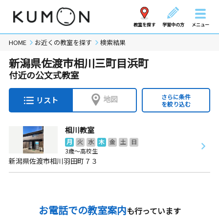
教室を探す
学習中の方
メニュー
HOME
お近くの教室を探す
検索結果
新潟県佐渡市相川三町目浜町
付近の公文式教室
さらに条件
地図
リスト
を絞り込む
相川教室
月
火
水
木
金
土
日
3歳～高校生
新潟県佐渡市相川羽田町７３
お電話での教室案内
も行っています