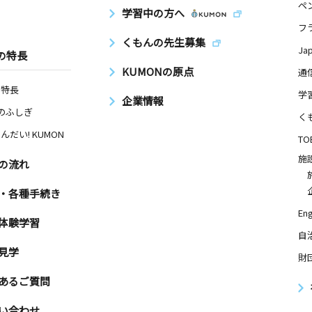
ペ
学習中の方へ
フ
くもんの先生募集
Ja
の特長
KUMONの原点
通
の特長
学
企業情報
Nのふしぎ
く
んだい! KUMON
TO
施
の流れ
・各種手続き
Eng
体験学習
自
見学
財
あるご質問
い合わせ