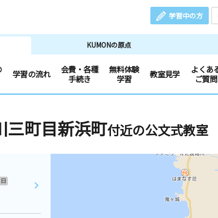
学習中の方
KUMONの原点
の
会費・各種
無料体験
よくあ
学習の流れ
教室見学
手続き
学習
ご質問
川三町目新浜町
付近の公文式教室
日