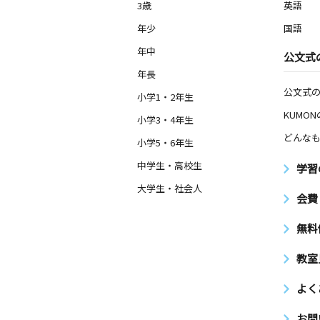
3歳
英語
年少
国語
年中
公文式
年長
公文式
小学1・2年生
KUMO
小学3・4年生
どんなも
小学5・6年生
中学生・高校生
学習
大学生・社会人
会費
無料
教室
よく
お問