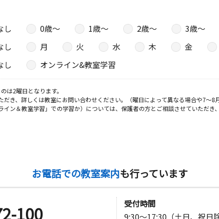
なし
0歳〜
1歳〜
2歳〜
3歳〜
なし
月
火
水
木
金
なし
オンライン&教室学習
のは2曜日となります。
ただき、詳しくは教室にお問い合わせください。（曜日によって異なる場合や7～8
ライン＆教室学習」での学習か）については、保護者の方とご相談させていただき
お電話での教室案内
も行っています
受付時間
72-100
9:30～17:30（土日、祝