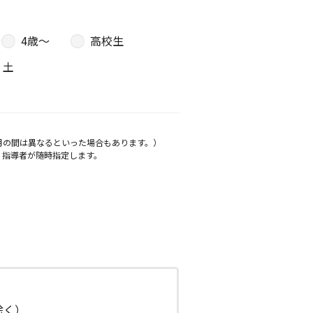
4歳〜
高校生
土
月の間は異なるといった場合もあります。）
、指導者が随時指定します。
日除く）