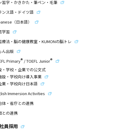
ン習字・かきかた・筆ペン・毛筆
ランス語・ドイツ語
panese（日本語）
信学習
習療法・脳の健康教室・KUMONの脳トレ
もん出版
®
®
EFL Primary
/
TOEFL Junior
設・学校・企業での公文式
施設・学校向け導入事業
企業・学校向け日本語
lish Immersion Activities
治体・省庁との連携
団との連携
社員採用