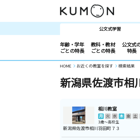
公文式学習
年齢・学年
教科・教材
公文式
ごとの特長
ごとの特長
特長
HOME
お近くの教室を探す
検索結果
新潟県佐渡市相
相川教室
月
火
水
木
金
土
3歳～高校生
新潟県佐渡市相川羽田町７３