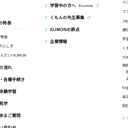
ペ
学習中の方へ
フ
くもんの先生募集
Ja
の特長
KUMONの原点
通
の特長
学
企業情報
Nのふしぎ
く
んだい! KUMON
TO
施
の流れ
・各種手続き
Eng
体験学習
自
見学
財
あるご質問
い合わせ