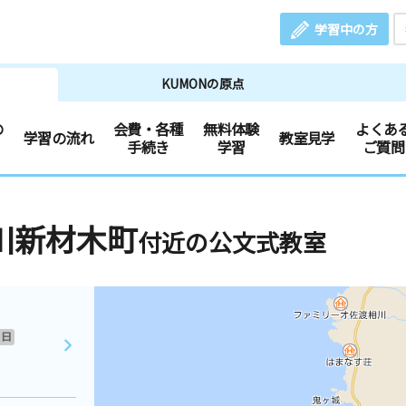
学習中の方
KUMONの原点
の
会費・各種
無料体験
よくあ
学習の流れ
教室見学
手続き
学習
ご質問
川新材木町
付近の公文式教室
日