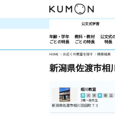
公文式学習
年齢・学年
教科・教材
公文式
ごとの特長
ごとの特長
特長
HOME
お近くの教室を探す
検索結果
新潟県佐渡市相
相川教室
月
火
水
木
金
土
3歳～高校生
新潟県佐渡市相川羽田町７３