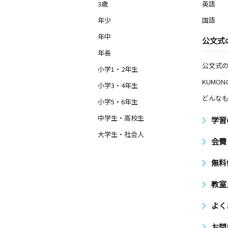
3歳
英語
年少
国語
年中
公文式
年長
公文式
小学1・2年生
KUMO
小学3・4年生
どんなも
小学5・6年生
中学生・高校生
学習
大学生・社会人
会費
無料
教室
よく
お問