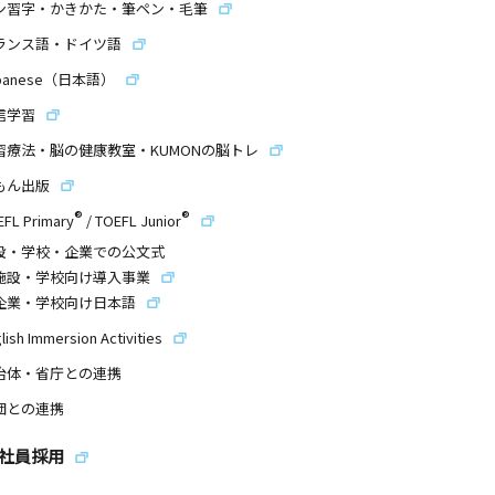
ン習字・かきかた・筆ペン・毛筆
ランス語・ドイツ語
panese（日本語）
信学習
習療法・脳の健康教室・KUMONの脳トレ
もん出版
®
®
EFL Primary
/
TOEFL Junior
設・学校・企業での公文式
施設・学校向け導入事業
企業・学校向け日本語
lish Immersion Activities
治体・省庁との連携
団との連携
社員採用