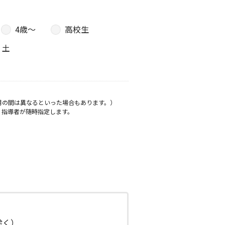
4歳〜
高校生
土
月の間は異なるといった場合もあります。）
、指導者が随時指定します。
日除く）