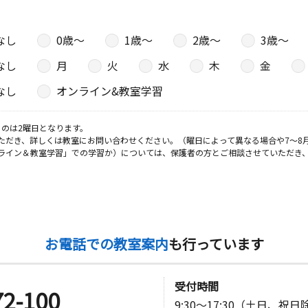
なし
0歳〜
1歳〜
2歳〜
3歳〜
なし
月
火
水
木
金
なし
オンライン&教室学習
のは2曜日となります。
ただき、詳しくは教室にお問い合わせください。（曜日によって異なる場合や7～8
ライン＆教室学習」での学習か）については、保護者の方とご相談させていただき
お電話での教室案内
も行っています
受付時間
72-100
9:30～17:30（土日、祝