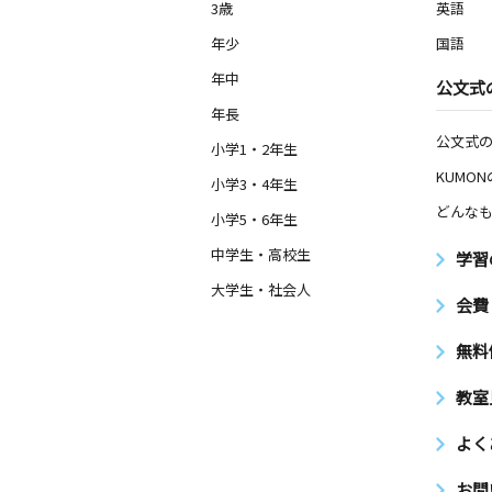
3歳
英語
年少
国語
年中
公文式
年長
公文式
小学1・2年生
KUMO
小学3・4年生
どんなも
小学5・6年生
中学生・高校生
学習
大学生・社会人
会費
無料
教室
よく
お問