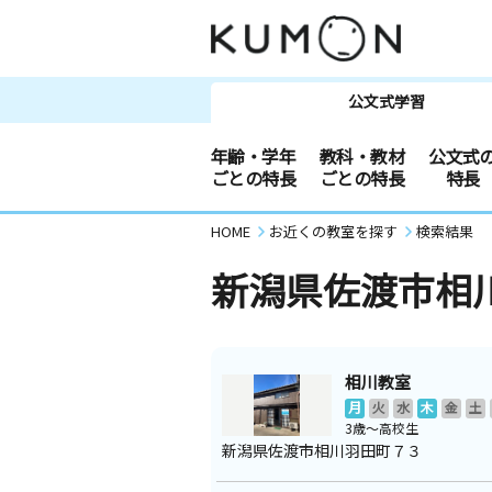
公文式学習
年齢・学年
教科・教材
公文式
ごとの特長
ごとの特長
特長
HOME
お近くの教室を探す
検索結果
新潟県佐渡市相
相川教室
月
火
水
木
金
土
3歳～高校生
新潟県佐渡市相川羽田町７３