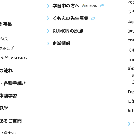
ペ
学習中の方へ
フ
くもんの先生募集
Ja
の特長
KUMONの原点
通
の特長
学
企業情報
Nのふしぎ
く
んだい! KUMON
TO
施
の流れ
・各種手続き
Eng
体験学習
自
見学
財
あるご質問
い合わせ