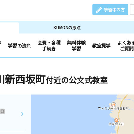
学習中の方
KUMONの原点
の
会費・各種
無料体験
よくあ
学習の流れ
教室見学
手続き
学習
ご質問
川新西坂町
付近の公文式教室
日