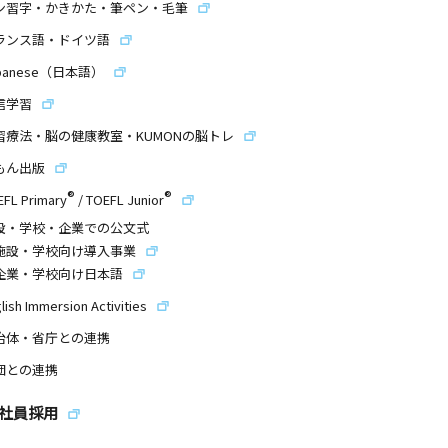
ン習字・かきかた・筆ペン・毛筆
ランス語・ドイツ語
panese（日本語）
信学習
習療法・脳の健康教室・KUMONの脳トレ
もん出版
®
®
EFL Primary
/
TOEFL Junior
設・学校・企業での公文式
施設・学校向け導入事業
企業・学校向け日本語
lish Immersion Activities
治体・省庁との連携
団との連携
社員採用