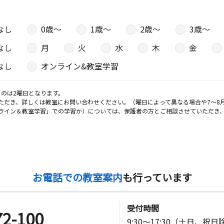
なし
0歳〜
1歳〜
2歳〜
3歳〜
なし
月
火
水
木
金
なし
オンライン&教室学習
のは2曜日となります。
ただき、詳しくは教室にお問い合わせください。（曜日によって異なる場合や7～8
ライン＆教室学習」での学習か）については、保護者の方とご相談させていただき
お電話での教室案内
も行っています
受付時間
72-100
9:30～17:30（土日、祝