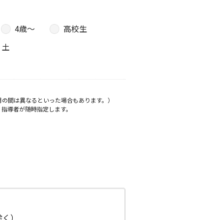
4歳〜
高校生
土
月の間は異なるといった場合もあります。）
、指導者が随時指定します。
日除く）