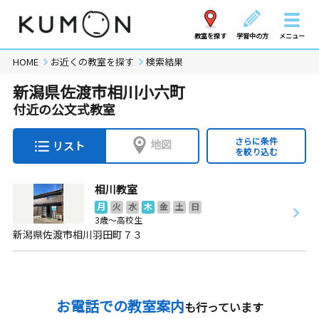
教室を探す
学習中の方
メニュー
HOME
お近くの教室を探す
検索結果
新潟県佐渡市相川小六町
付近の公文式教室
さらに条件
地図
リスト
を絞り込む
相川教室
月
火
水
木
金
土
日
3歳～高校生
新潟県佐渡市相川羽田町７３
お電話での教室案内
も行っています