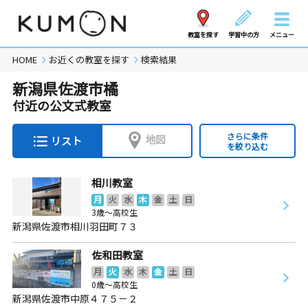
教室を探す
学習中の方
メニュー
HOME
お近くの教室を探す
検索結果
新潟県佐渡市橘
付近の公文式教室
さらに条件
地図
リスト
を絞り込む
相川教室
月
火
水
木
金
土
日
3歳～高校生
新潟県佐渡市相川羽田町７３
佐和田教室
月
火
水
木
金
土
日
0歳～高校生
新潟県佐渡市中原４７５－２