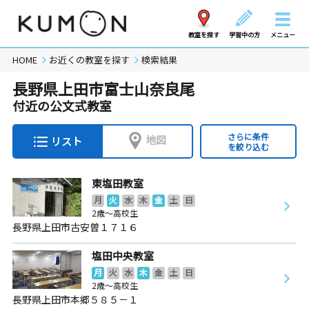
教室を探す
学習中の方
メニュー
HOME
お近くの教室を探す
検索結果
長野県上田市富士山奈良尾
付近の公文式教室
さらに条件
地図
リスト
を絞り込む
東塩田教室
月
火
水
木
金
土
日
2歳～高校生
長野県上田市古安曽１７１６
塩田中央教室
月
火
水
木
金
土
日
2歳～高校生
長野県上田市本郷５８５－１