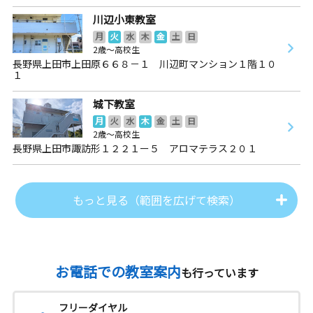
川辺小東教室
月
火
水
木
金
土
日
2歳～高校生
長野県上田市上田原６６８－１ 川辺町マンション１階１０
１
城下教室
月
火
水
木
金
土
日
2歳～高校生
長野県上田市諏訪形１２２１ー５ アロマテラス２０１
もっと見る（範囲を広げて検索）
お電話での教室案内
も行っています
フリーダイヤル