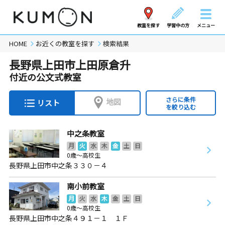
教室を探す
学習中の方
メニュー
HOME
お近くの教室を探す
検索結果
長野県上田市上田原倉升
付近の公文式教室
さらに条件
地図
リスト
を絞り込む
中之条教室
月
火
水
木
金
土
日
0歳～高校生
長野県上田市中之条３３０－４
南小前教室
月
火
水
木
金
土
日
0歳～高校生
長野県上田市中之条４９１－１ １Ｆ