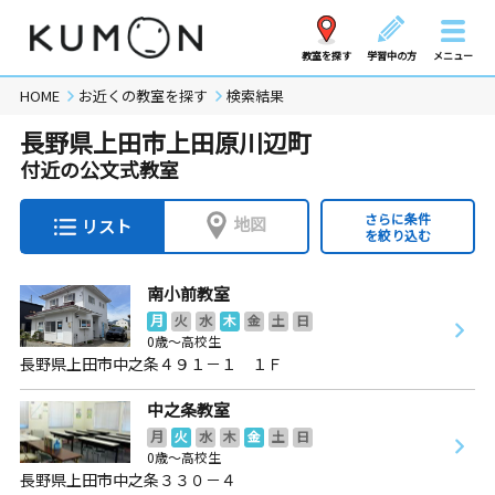
教室を探す
学習中の方
メニュー
HOME
お近くの教室を探す
検索結果
長野県上田市上田原川辺町
付近の公文式教室
さらに条件
地図
リスト
を絞り込む
南小前教室
月
火
水
木
金
土
日
0歳～高校生
長野県上田市中之条４９１－１ １Ｆ
中之条教室
月
火
水
木
金
土
日
0歳～高校生
長野県上田市中之条３３０－４