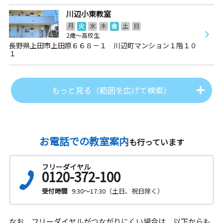
川辺小東教室
月
火
水
木
金
土
日
2歳～高校生
長野県上田市上田原６６８－１ 川辺町マンション１階１０
１
もっと見る（範囲を広げて検索）
お電話での教室案内
も行っています
フリーダイヤル
0120-372-100
受付時間
9:30～17:30（土日、祝日除く）
なお、フリーダイヤルがつながりにくい場合は、以下からも