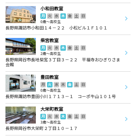
小和田教室
月
火
水
木
金
土
日
0歳～高校生
長野県諏訪市小和田１４－２２ 小松ビル１Ｆ１０１
柴宮教室
月
火
水
木
金
土
日
2歳～高校生
長野県岡谷市長地柴宮３丁目３－２２ 平福寺おひぎりさま
会館
豊田教室
月
火
水
木
金
土
日
0歳～高校生
長野県諏訪市豊田小川１７１３－１ コーポ牛山１０１号
大栄町教室
月
火
水
木
金
土
日
3歳～高校生
長野県岡谷市大栄町２丁目１０－１７