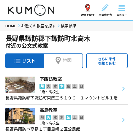
教室を探す
学習中の方
メニュー
HOME
お近くの教室を探す
検索結果
長野県諏訪郡下諏訪町北高木
付近の公文式教室
さらに条件
地図
リスト
を絞り込む
下諏訪教室
月
火
水
木
金
土
日
3歳～高校生
長野県諏訪郡下諏訪町東四王５１９６－１マウントビル１階
高島教室
月
火
水
木
金
土
日
3歳～高校生
長野県諏訪市高島１丁目島崎２区公民館