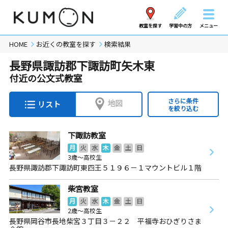
教室を探す
学習中の方
メニュー
HOME
お近くの教室を探す
検索結果
長野県諏訪郡下諏訪町矢木東
付近の公文式教室
さらに条件
地図
リスト
を絞り込む
下諏訪教室
月
火
水
木
金
土
日
3歳～高校生
長野県諏訪郡下諏訪町東四王５１９６－１マウントビル１階
柴宮教室
月
火
水
木
金
土
日
2歳～高校生
長野県岡谷市長地柴宮３丁目３－２２ 平福寺おひぎりさま