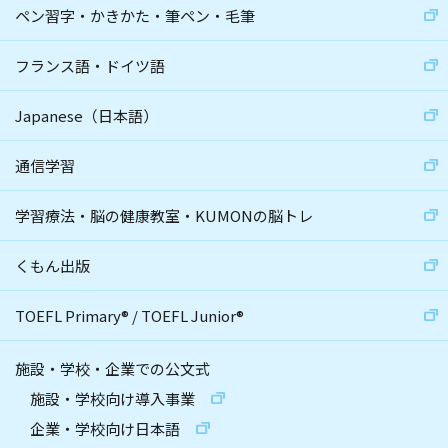
ペン習字・かきかた・筆ペン・毛筆
フランス語・ドイツ語
Japanese（日本語）
通信学習
学習療法・脳の健康教室・KUMONの脳トレ
くもん出版
TOEFL Primary
®
/
TOEFL Junior
®
施設・学校・企業での公文式
施設・学校向け導入事業
企業・学校向け日本語