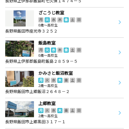
長野県上伊那郡飯島町七久保１４７４ー５
ざこうじ教室
月
火
水
木
金
土
日
0歳～高校生
長野県飯田市座光寺３２５２
飯島教室
月
火
水
木
金
土
日
0歳～高校生
長野県上伊那郡飯島町飯島２８５９－５
かみさと飯沼教室
月
火
水
木
金
土
日
2歳～高校生
長野県飯田市上郷飯沼２６４８－２
上郷教室
月
火
水
木
金
土
日
2歳～高校生
長野県飯田市上郷黒田３１７－１