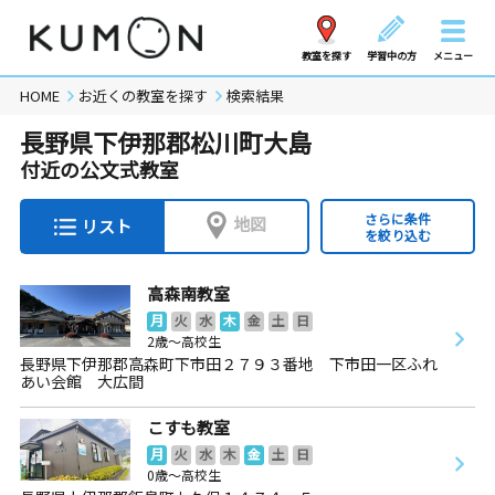
教室を探す
学習中の方
メニュー
HOME
お近くの教室を探す
検索結果
長野県下伊那郡松川町大島
付近の公文式教室
さらに条件
地図
リスト
を絞り込む
高森南教室
月
火
水
木
金
土
日
2歳～高校生
長野県下伊那郡高森町下市田２７９３番地 下市田一区ふれ
あい会館 大広間
こすも教室
月
火
水
木
金
土
日
0歳～高校生