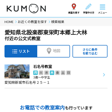
教室を探す
学習中の方
メニュー
HOME
お近くの教室を探す
検索結果
愛知県北設楽郡東栄町本郷上大林
付近の公文式教室
さらに条件
地図
リスト
を絞り込む
石名号教室
月
火
水
木
金
土
日
3歳～中学生
愛知県新城市石名号２５－１
お電話での教室案内
も行っています