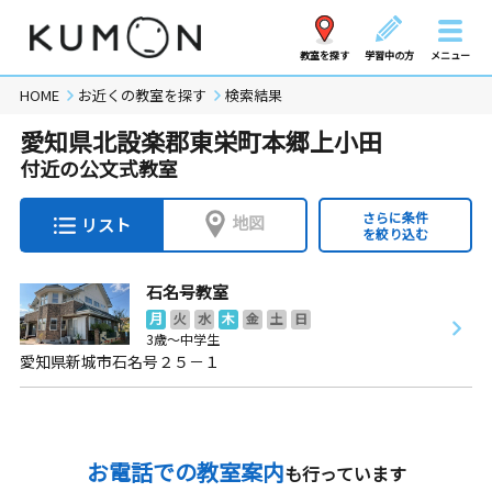
教室を探す
学習中の方
メニュー
HOME
お近くの教室を探す
検索結果
愛知県北設楽郡東栄町本郷上小田
付近の公文式教室
さらに条件
地図
リスト
を絞り込む
石名号教室
月
火
水
木
金
土
日
3歳～中学生
愛知県新城市石名号２５－１
お電話での教室案内
も行っています