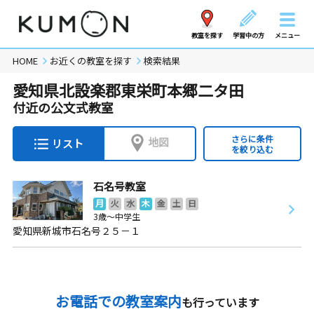
教室を探す
学習中の方
メニュー
HOME
お近くの教室を探す
検索結果
愛知県北設楽郡東栄町本郷二タ田
付近の公文式教室
さらに条件
地図
リスト
を絞り込む
石名号教室
月
火
水
木
金
土
日
3歳～中学生
愛知県新城市石名号２５－１
お電話での教室案内
も行っています