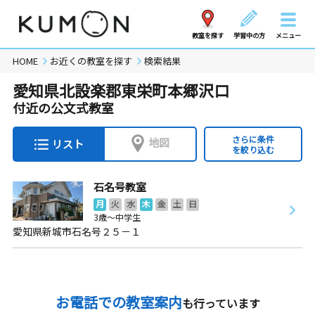
教室を探す
学習中の方
メニュー
HOME
お近くの教室を探す
検索結果
愛知県北設楽郡東栄町本郷沢口
付近の公文式教室
さらに条件
地図
リスト
を絞り込む
石名号教室
月
火
水
木
金
土
日
3歳～中学生
愛知県新城市石名号２５－１
お電話での教室案内
も行っています