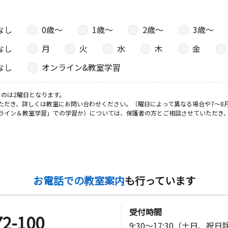
なし
0歳〜
1歳〜
2歳〜
3歳〜
日
なし
月
火
水
木
金
なし
オンライン&教室学習
日
のは2曜日となります。
ただき、詳しくは教室にお問い合わせください。（曜日によって異なる場合や7～8
 平山ビル
ライン＆教室学習」での学習か）については、保護者の方とご相談させていただき
日
ッシェンド
お電話での教室案内
も行っています
受付時間
72-100
日
9:30～17:30（土日、祝