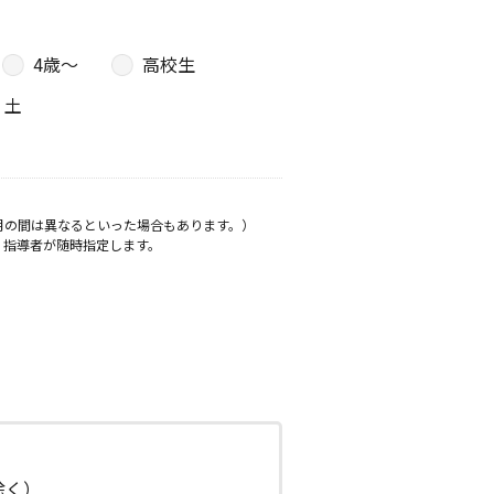
4歳〜
高校生
土
月の間は異なるといった場合もあります。）
、指導者が随時指定します。
日除く）