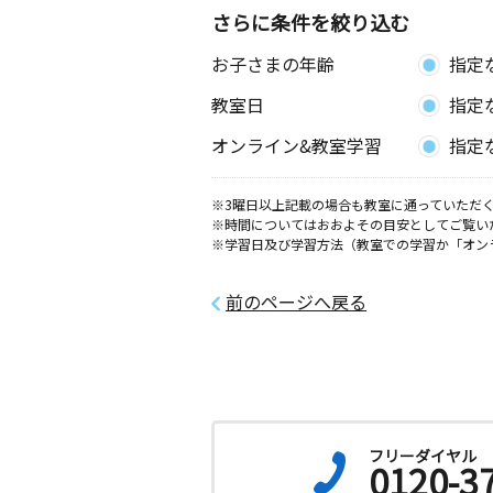
さらに条件を絞り込む
石名号教室
お子さまの年齢
指定
月
火
水
木
金
土
3歳～中学生
教室日
指定
愛知県新城市石名号２５－１
オンライン&教室学習
指定
於呂教室
月
火
水
木
金
土
※3曜日以上記載の場合も教室に通っていただく
2歳～中学生
※時間についてはおおよその目安としてご覧い
静岡県浜松市浜名区於呂１４６０－２
※学習日及び学習方法（教室での学習か「オン
１Ｆ
前のページへ戻る
芝本教室
月
火
水
木
金
土
3歳～高校生
静岡県浜松市浜名区於呂４３１ クレ
１０３
中瀬教室
フリーダイヤル
0120-3
月
火
水
木
金
土
4歳～高校生