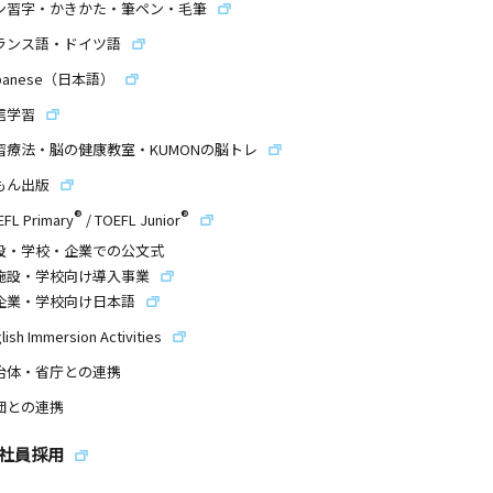
ン習字・かきかた・筆ペン・毛筆
ランス語・ドイツ語
panese（日本語）
信学習
習療法・脳の健康教室・KUMONの脳トレ
もん出版
®
®
EFL Primary
/
TOEFL Junior
設・学校・企業での公文式
施設・学校向け導入事業
企業・学校向け日本語
lish Immersion Activities
治体・省庁との連携
団との連携
社員採用