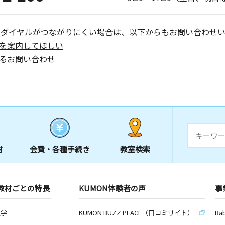
１８
ーダイヤルがつながりにくい場合は、以下からもお問い合わせい
を案内してほしい
日
るお問い合わせ
室
日
材
会費・
各種手続き
教室検索
日
教材ごとの特長
KUMON体験者の声
事
数学
KUMON BUZZ PLACE（口コミサイト）
Ba
日