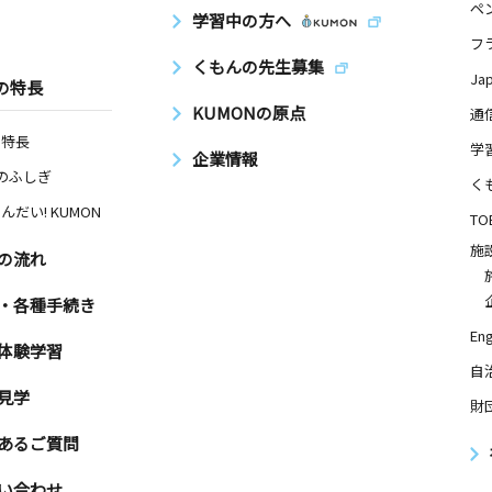
ペ
学習中の方へ
フ
くもんの先生募集
Ja
の特長
日
KUMONの原点
通
の特長
タル上野１
学
企業情報
Nのふしぎ
く
んだい! KUMON
TO
日
施
の流れ
 サニーハ
・各種手続き
Eng
体験学習
自
日
見学
財
あるご質問
い合わせ