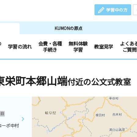
学習中の方
KUMONの原点
の
会費・各種
無料体験
よくあ
学習の流れ
教室見学
手続き
学習
ご質問
東栄町本郷山端
付近の公文式教室
日
コーポ中村