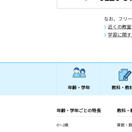
静岡県浜松市浜名区西中瀬１丁目８－
なお、フリ
庭野教室
近くの教室
月
火
水
木
金
土
3歳～高校生
学習に関す
愛知県新城市庭野字下植田１１
スタイニー広瀬教
月
火
水
木
金
土
3歳～高校生
静岡県磐田市上神増１２３５－６６
豊島教室
年齢・学年
教科・教
月
火
水
木
金
土
3歳～中学生
愛知県新城市豊島竜谷五番１３
年齢・学年ごとの特長
教科・
長山教室
0～2歳
算数・
月
火
水
木
金
土