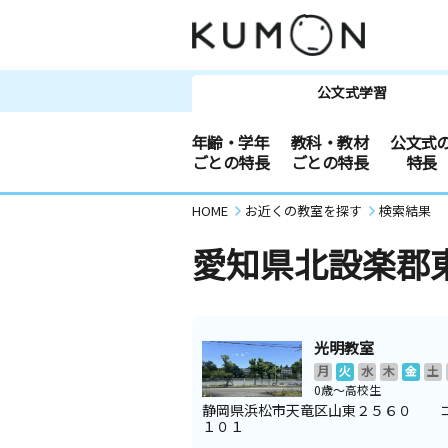
公文式学習
年齢・学年
教科・教材
公文式
ごとの特長
ごとの特長
特長
HOME
お近くの教室を探す
検索結果
愛知県北設楽郡
光明教室
月
火
水
木
金
土
0歳～高校生
静岡県浜松市天竜区山東２５６０ 
１０１