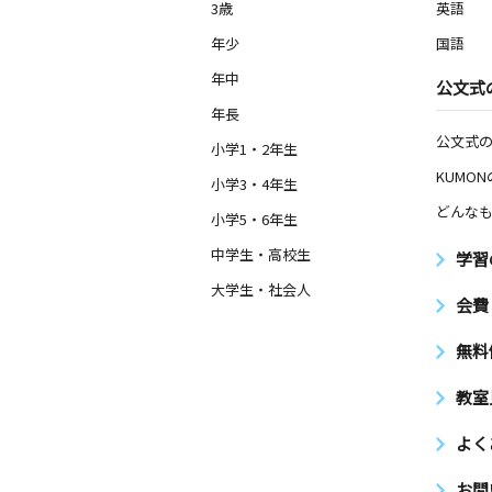
3歳～高校生
3歳
英語
愛知県豊川市上長山町宝４８番地
年少
国語
年中
上野教室
公文式
月
火
水
木
金
土
年長
3歳～高校生
公文式
愛知県豊川市上野３丁目３２ キャピ
小学1・2年生
０４
KUMO
小学3・4年生
どんなも
小学5・6年生
東豊町教室
月
火
水
木
金
土
中学生・高校生
学習
0歳～高校生
大学生・社会人
愛知県豊川市東名町１丁目１２２番地
会費
イツ安藤１号室（豊小学校前）
無料
豊川白雲町教室
月
火
水
木
金
土
教室
3歳～高校生
愛知県豊川市白雲町１丁目１１－４
よく
三蔵子教室
お問