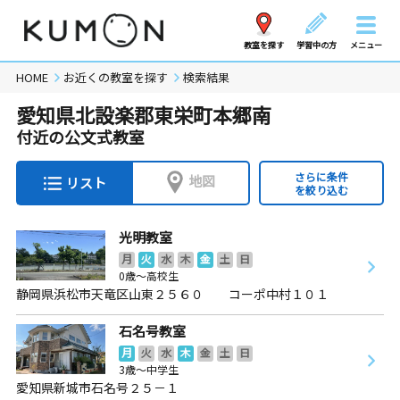
教室を探す
学習中の方
メニュー
HOME
お近くの教室を探す
検索結果
愛知県北設楽郡東栄町本郷南
付近の公文式教室
さらに条件
地図
リスト
を絞り込む
光明教室
月
火
水
木
金
土
日
0歳～高校生
静岡県浜松市天竜区山東２５６０ コーポ中村１０１
石名号教室
月
火
水
木
金
土
日
3歳～中学生
愛知県新城市石名号２５－１