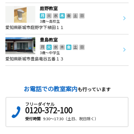
庭野教室
月
火
水
木
金
土
日
3歳～高校生
愛知県新城市庭野字下植田１１
豊島教室
月
火
水
木
金
土
日
3歳～中学生
愛知県新城市豊島竜谷五番１３
お電話での教室案内
も行っています
フリーダイヤル
0120-372-100
受付時間
9:30～17:30（土日、祝日除く）