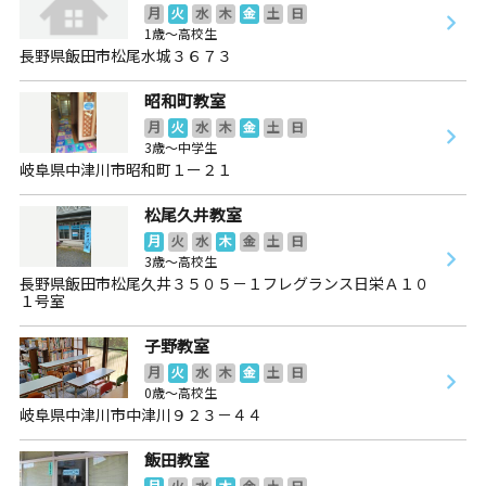
月
火
水
木
金
土
日
1歳～高校生
長野県飯田市松尾水城３６７３
昭和町教室
月
火
水
木
金
土
日
3歳～中学生
岐阜県中津川市昭和町１ー２１
松尾久井教室
月
火
水
木
金
土
日
3歳～高校生
長野県飯田市松尾久井３５０５－１フレグランス日栄Ａ１０
１号室
子野教室
月
火
水
木
金
土
日
0歳～高校生
岐阜県中津川市中津川９２３－４４
飯田教室
月
火
水
木
金
土
日