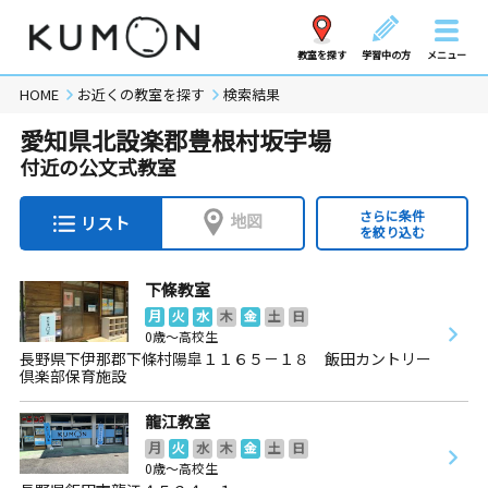
教室を探す
学習中の方
メニュー
HOME
お近くの教室を探す
検索結果
愛知県北設楽郡豊根村坂宇場
付近の公文式教室
さらに条件
地図
リスト
を絞り込む
下條教室
月
火
水
木
金
土
日
0歳～高校生
長野県下伊那郡下條村陽皐１１６５－１８ 飯田カントリー
倶楽部保育施設
龍江教室
月
火
水
木
金
土
日
0歳～高校生