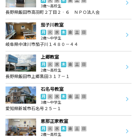
3歳～高校生
長野県飯田市高羽町２丁目２‐６ ＮＰＯ法人会
茄子川教室
月
火
水
木
金
土
日
2歳～中学生
岐阜県中津川市茄子川１４８０－４４
上郷教室
月
火
水
木
金
土
日
2歳～高校生
長野県飯田市上郷黒田３１７－１
石名号教室
月
火
水
木
金
土
日
3歳～中学生
愛知県新城市石名号２５－１
恵那正家教室
月
火
水
木
金
土
日
2歳～高校生