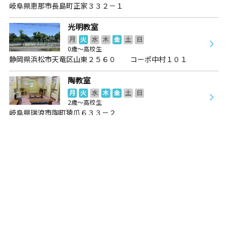
岐阜県恵那市長島町正家３３２－１
光明教室
月
火
水
木
金
土
日
0歳～高校生
静岡県浜松市天竜区山東２５６０ コーポ中村１０１
陶教室
月
火
水
木
金
土
日
2歳～高校生
岐阜県瑞浪市陶町猿爪６３３－２
かみさと飯沼教室
月
火
水
木
金
土
日
2歳～高校生
長野県飯田市上郷飯沼２６４８－２
大井教室
月
火
水
木
金
土
日
3歳～高校生
岐阜県恵那市大井町２０１２－１８