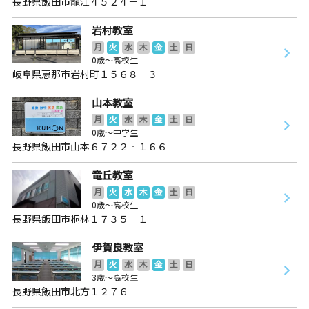
長野県飯田市龍江４５２４－１
岩村教室
月
火
水
木
金
土
日
0歳～高校生
岐阜県恵那市岩村町１５６８－３
山本教室
月
火
水
木
金
土
日
0歳～中学生
長野県飯田市山本６７２２‐１６６
竜丘教室
月
火
水
木
金
土
日
0歳～高校生
長野県飯田市桐林１７３５－１
伊賀良教室
月
火
水
木
金
土
日
3歳～高校生
長野県飯田市北方１２７６