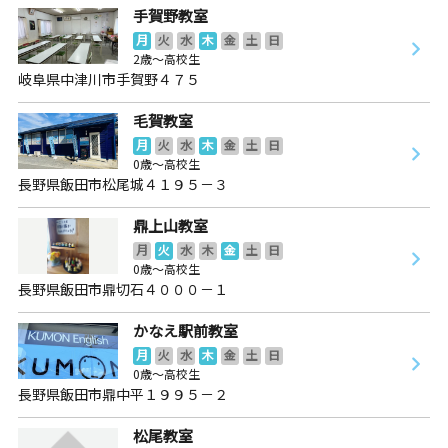
手賀野教室
月
火
水
木
金
土
日
2歳～高校生
岐阜県中津川市手賀野４７５
毛賀教室
月
火
水
木
金
土
日
0歳～高校生
長野県飯田市松尾城４１９５－３
鼎上山教室
月
火
水
木
金
土
日
0歳～高校生
長野県飯田市鼎切石４０００－１
かなえ駅前教室
月
火
水
木
金
土
日
0歳～高校生
長野県飯田市鼎中平１９９５－２
松尾教室