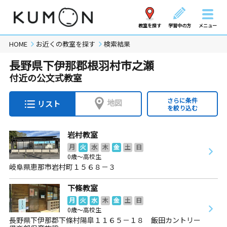
教室を探す
学習中の方
メニュー
HOME
お近くの教室を探す
検索結果
長野県下伊那郡根羽村市之瀬
付近の公文式教室
さらに条件
地図
リスト
を絞り込む
岩村教室
月
火
水
木
金
土
日
0歳～高校生
岐阜県恵那市岩村町１５６８－３
下條教室
月
火
水
木
金
土
日
0歳～高校生
長野県下伊那郡下條村陽皐１１６５－１８ 飯田カントリー