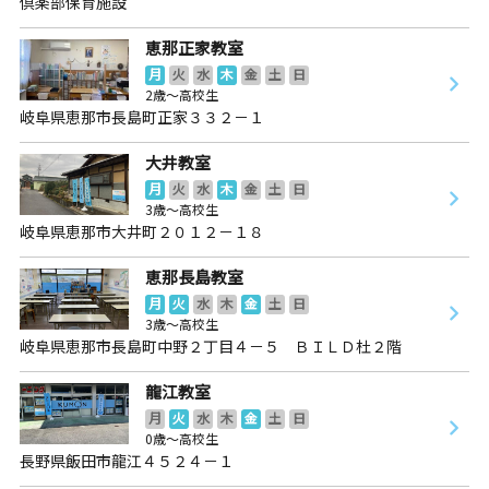
倶楽部保育施設
恵那正家教室
月
火
水
木
金
土
日
2歳～高校生
岐阜県恵那市長島町正家３３２－１
大井教室
月
火
水
木
金
土
日
3歳～高校生
岐阜県恵那市大井町２０１２－１８
恵那長島教室
月
火
水
木
金
土
日
3歳～高校生
岐阜県恵那市長島町中野２丁目４－５ ＢＩＬＤ杜２階
龍江教室
月
火
水
木
金
土
日
0歳～高校生
長野県飯田市龍江４５２４－１