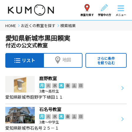
教室を探す
学習中の方
メニュー
HOME
お近くの教室を探す
検索結果
愛知県新城市黒田頼実
付近の公文式教室
さらに条件
地図
リスト
を絞り込む
庭野教室
月
火
水
木
金
土
日
3歳～高校生
愛知県新城市庭野字下植田１１
石名号教室
月
火
水
木
金
土
日
3歳～中学生
愛知県新城市石名号２５－１