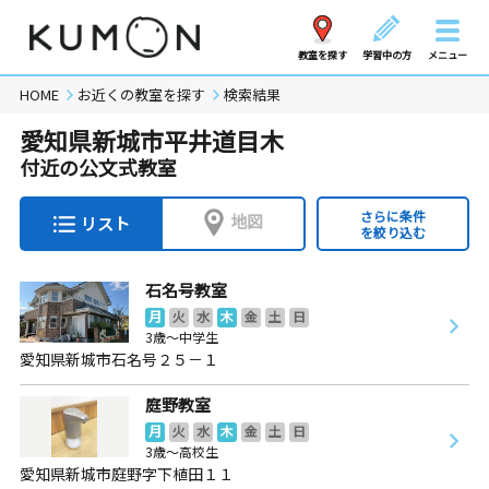
教室を探す
学習中の方
メニュー
HOME
お近くの教室を探す
検索結果
愛知県新城市平井道目木
付近の公文式教室
さらに条件
地図
リスト
を絞り込む
石名号教室
月
火
水
木
金
土
日
3歳～中学生
愛知県新城市石名号２５－１
庭野教室
月
火
水
木
金
土
日
3歳～高校生
愛知県新城市庭野字下植田１１