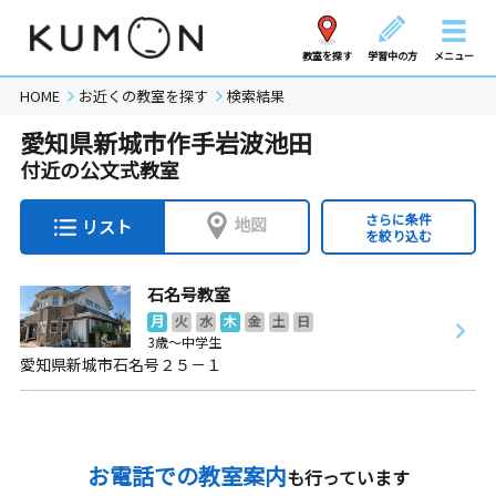
教室を探す
学習中の方
メニュー
HOME
お近くの教室を探す
検索結果
愛知県新城市作手岩波池田
付近の公文式教室
さらに条件
地図
リスト
を絞り込む
石名号教室
月
火
水
木
金
土
日
3歳～中学生
愛知県新城市石名号２５－１
お電話での教室案内
も行っています