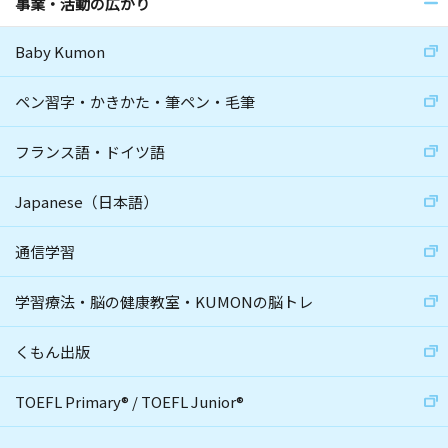
事業・活動の広がり
Baby Kumon
ペン習字・かきかた・筆ペン・毛筆
フランス語・ドイツ語
Japanese（日本語）
通信学習
学習療法・脳の健康教室・KUMONの脳トレ
くもん出版
TOEFL Primary
®
/
TOEFL Junior
®