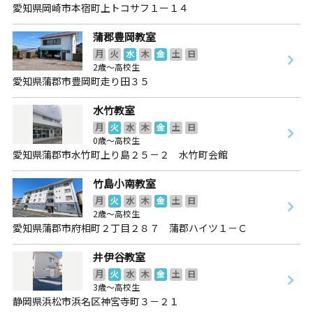
愛知県岡崎市本宿町上トコサフ１ー１４
蒲郡豊岡教室
月
火
水
木
金
土
日
2歳～高校生
愛知県蒲郡市豊岡町走り田３５
水竹教室
月
火
水
木
金
土
日
0歳～高校生
愛知県蒲郡市水竹町上り島２５－２ 水竹町会館
竹島小南教室
月
火
水
木
金
土
日
2歳～高校生
愛知県蒲郡市府相町２丁目２８７ 蒲郡ハイツ１－Ｃ
井伊谷教室
月
火
水
木
金
土
日
3歳～高校生
静岡県浜松市浜名区神宮寺町３－２１