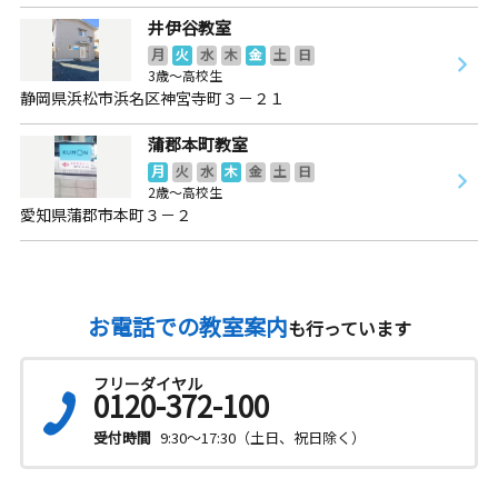
井伊谷教室
月
火
水
木
金
土
日
3歳～高校生
静岡県浜松市浜名区神宮寺町３－２１
蒲郡本町教室
月
火
水
木
金
土
日
2歳～高校生
愛知県蒲郡市本町３－２
お電話での教室案内
も行っています
フリーダイヤル
0120-372-100
受付時間
9:30～17:30（土日、祝日除く）