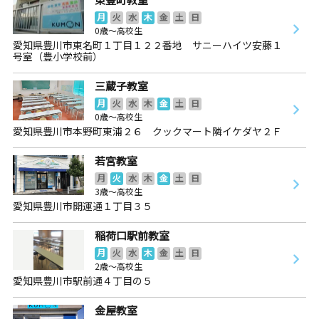
月
火
水
木
金
土
日
0歳～高校生
愛知県豊川市東名町１丁目１２２番地 サニーハイツ安藤１
号室（豊小学校前）
三蔵子教室
月
火
水
木
金
土
日
0歳～高校生
愛知県豊川市本野町東浦２６ クックマート隣イケダヤ２Ｆ
若宮教室
月
火
水
木
金
土
日
3歳～高校生
愛知県豊川市開運通１丁目３５
稲荷口駅前教室
月
火
水
木
金
土
日
2歳～高校生
愛知県豊川市駅前通４丁目の５
金屋教室