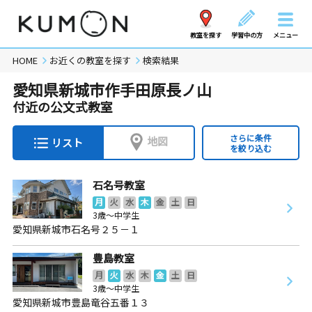
教室を探す
学習中の方
メニュー
HOME
お近くの教室を探す
検索結果
愛知県新城市作手田原長ノ山
付近の公文式教室
さらに条件
地図
リスト
を絞り込む
石名号教室
月
火
水
木
金
土
日
3歳～中学生
愛知県新城市石名号２５－１
豊島教室
月
火
水
木
金
土
日
3歳～中学生
愛知県新城市豊島竜谷五番１３