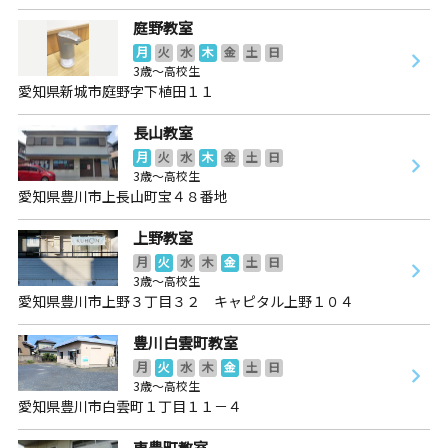
庭野教室
月
火
水
木
金
土
日
3歳～高校生
愛知県新城市庭野字下植田１１
長山教室
月
火
水
木
金
土
日
3歳～高校生
愛知県豊川市上長山町宝４８番地
上野教室
月
火
水
木
金
土
日
3歳～高校生
愛知県豊川市上野３丁目３２ キャピタル上野１０４
豊川白雲町教室
月
火
水
木
金
土
日
3歳～高校生
愛知県豊川市白雲町１丁目１１－４
東豊町教室