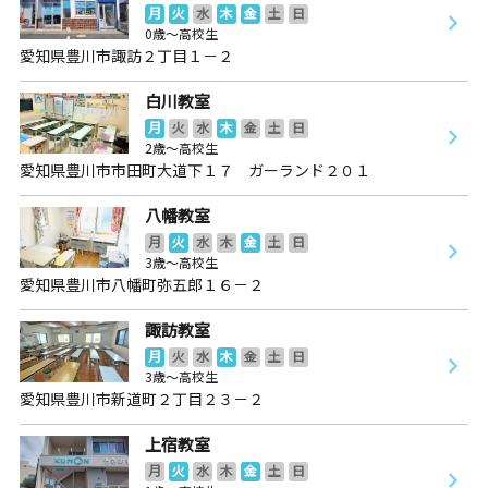
月
火
水
木
金
土
日
0歳～高校生
愛知県豊川市諏訪２丁目１－２
白川教室
月
火
水
木
金
土
日
2歳～高校生
愛知県豊川市市田町大道下１７ ガーランド２０１
八幡教室
月
火
水
木
金
土
日
3歳～高校生
愛知県豊川市八幡町弥五郎１６－２
諏訪教室
月
火
水
木
金
土
日
3歳～高校生
愛知県豊川市新道町２丁目２３－２
上宿教室
月
火
水
木
金
土
日