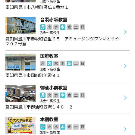
1歳～高校生
愛知県豊川市八幡町黒仏６番地１
音羽赤坂教室
月
火
水
木
金
土
日
2歳～高校生
愛知県豊川市赤坂町紅里６５ アミュージングワンいとうや
２０２号室
国府教室
月
火
水
木
金
土
日
2歳～高校生
愛知県豊川市国府町流霞９１
御油小前教室
月
火
水
木
金
土
日
3歳～高校生
愛知県豊川市御油町西沢１４８－２
本宿教室
月
火
水
木
金
土
日
2歳～高校生