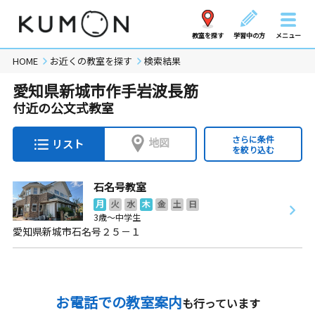
教室を探す
学習中の方
メニュー
HOME
お近くの教室を探す
検索結果
愛知県新城市作手岩波長筋
付近の公文式教室
さらに条件
地図
リスト
を絞り込む
石名号教室
月
火
水
木
金
土
日
3歳～中学生
愛知県新城市石名号２５－１
お電話での教室案内
も行っています