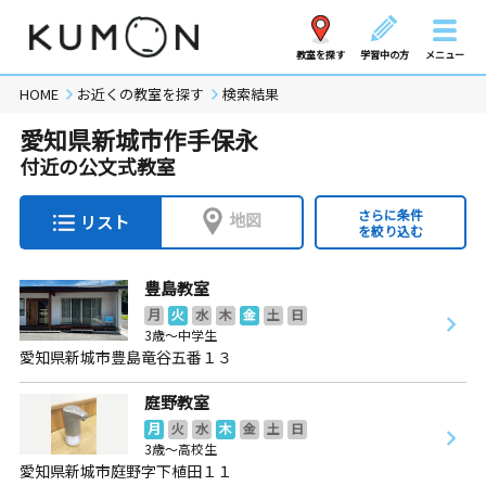
教室を探す
学習中の方
メニュー
HOME
お近くの教室を探す
検索結果
愛知県新城市作手保永
付近の公文式教室
さらに条件
地図
リスト
を絞り込む
豊島教室
月
火
水
木
金
土
日
3歳～中学生
愛知県新城市豊島竜谷五番１３
庭野教室
月
火
水
木
金
土
日
3歳～高校生
愛知県新城市庭野字下植田１１