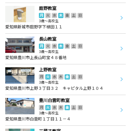
庭野教室
月
火
水
木
金
土
日
3歳～高校生
愛知県新城市庭野字下植田１１
長山教室
月
火
水
木
金
土
日
3歳～高校生
愛知県豊川市上長山町宝４８番地
上野教室
月
火
水
木
金
土
日
3歳～高校生
愛知県豊川市上野３丁目３２ キャピタル上野１０４
豊川白雲町教室
月
火
水
木
金
土
日
3歳～高校生
愛知県豊川市白雲町１丁目１１－４
三蔵子教室