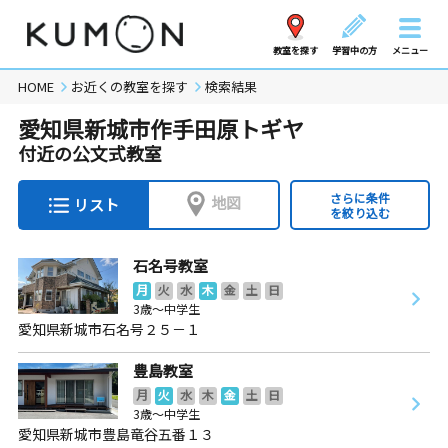
教室を探す
学習中の方
メニュー
HOME
お近くの教室を探す
検索結果
愛知県新城市作手田原トギヤ
付近の公文式教室
さらに条件
地図
リスト
を絞り込む
石名号教室
月
火
水
木
金
土
日
3歳～中学生
愛知県新城市石名号２５－１
豊島教室
月
火
水
木
金
土
日
3歳～中学生
愛知県新城市豊島竜谷五番１３