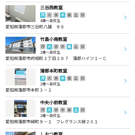
三谷西教室
月
火
水
木
金
土
日
4歳～高校生
愛知県蒲郡市三谷町八舗 ９８
竹島小南教室
月
火
水
木
金
土
日
2歳～高校生
愛知県蒲郡市府相町２丁目２８７ 蒲郡ハイツ１－Ｃ
蒲郡本町教室
月
火
水
木
金
土
日
2歳～高校生
愛知県蒲郡市本町３－２
中央小前教室
月
火
水
木
金
土
日
2歳～高校生
愛知県蒲郡市緑町９－２ フレグランス緑２０１
しおつ教室