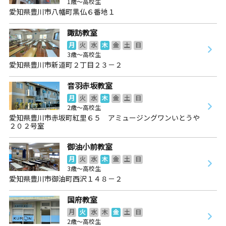
1歳～高校生
愛知県豊川市八幡町黒仏６番地１
諏訪教室
月
火
水
木
金
土
日
3歳～高校生
愛知県豊川市新道町２丁目２３－２
音羽赤坂教室
月
火
水
木
金
土
日
2歳～高校生
愛知県豊川市赤坂町紅里６５ アミュージングワンいとうや
２０２号室
御油小前教室
月
火
水
木
金
土
日
3歳～高校生
愛知県豊川市御油町西沢１４８－２
国府教室
月
火
水
木
金
土
日
2歳～高校生