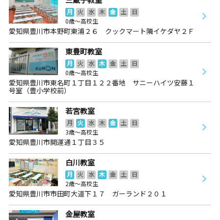
月
火
水
木
金
土
日
0歳～高校生
愛知県豊川市本野町東浦２６ クックマート隣イケダヤ２Ｆ
東豊町教室
月
火
水
木
金
土
日
0歳～高校生
愛知県豊川市東名町１丁目１２２番地 サニーハイツ安藤１
号室（豊小学校前）
若宮教室
月
火
水
木
金
土
日
3歳～高校生
愛知県豊川市開運通１丁目３５
白川教室
月
火
水
木
金
土
日
2歳～高校生
愛知県豊川市市田町大道下１７ ガーランド２０１
金屋教室