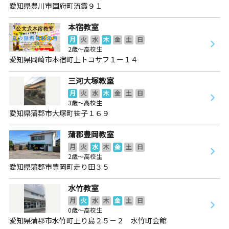
愛知県豊川市国府町流霞９１
本宿教室
月
火
水
木
金
土
日
2歳～高校生
愛知県岡崎市本宿町上トコサフ１ー１４
三河大塚教室
月
火
水
木
金
土
日
3歳～高校生
愛知県蒲郡市大塚町笹子１６９
蒲郡豊岡教室
月
火
水
木
金
土
日
2歳～高校生
愛知県蒲郡市豊岡町走り田３５
水竹教室
月
火
水
木
金
土
日
0歳～高校生
愛知県蒲郡市水竹町上り島２５－２ 水竹町会館