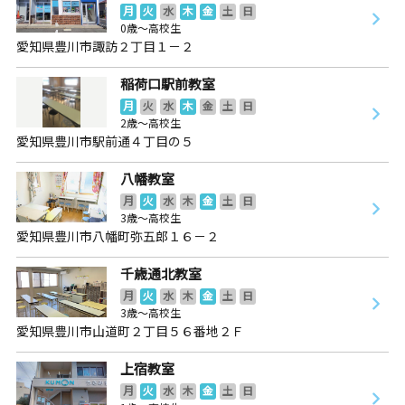
月
火
水
木
金
土
日
0歳～高校生
愛知県豊川市諏訪２丁目１－２
稲荷口駅前教室
月
火
水
木
金
土
日
2歳～高校生
愛知県豊川市駅前通４丁目の５
八幡教室
月
火
水
木
金
土
日
3歳～高校生
愛知県豊川市八幡町弥五郎１６－２
千歳通北教室
月
火
水
木
金
土
日
3歳～高校生
愛知県豊川市山道町２丁目５６番地２Ｆ
上宿教室
月
火
水
木
金
土
日