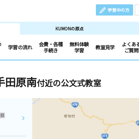
学習中の方
KUMONの原点
の
会費・各種
無料体験
よくあ
学習の流れ
教室見学
手続き
学習
ご質問
手田原南
付近の公文式教室
日