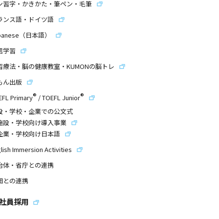
ン習字・かきかた・筆ペン・毛筆
ランス語・ドイツ語
panese（日本語）
信学習
習療法・脳の健康教室・KUMONの脳トレ
もん出版
®
®
EFL Primary
/
TOEFL Junior
設・学校・企業での公文式
施設・学校向け導入事業
企業・学校向け日本語
lish Immersion Activities
治体・省庁との連携
団との連携
社員採用