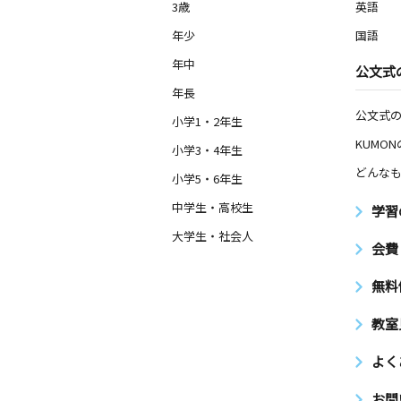
3歳
英語
年少
国語
年中
公文式
年長
公文式
小学1・2年生
KUMO
小学3・4年生
どんなも
小学5・6年生
中学生・高校生
学習
大学生・社会人
会費
無料
教室
よく
お問