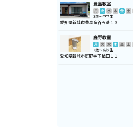
豊島教室
月
火
水
木
金
土
3歳～中学生
愛知県新城市豊島竜谷五番１３
庭野教室
月
火
水
木
金
土
3歳～高校生
愛知県新城市庭野字下植田１１