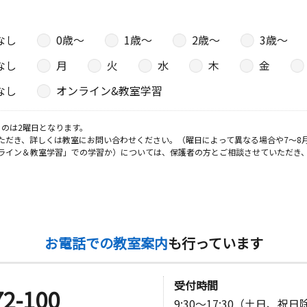
なし
0歳〜
1歳〜
2歳〜
3歳〜
なし
月
火
水
木
金
なし
オンライン&教室学習
のは2曜日となります。
ただき、詳しくは教室にお問い合わせください。（曜日によって異なる場合や7～8
ライン＆教室学習」での学習か）については、保護者の方とご相談させていただき
お電話での教室案内
も行っています
受付時間
72-100
9:30～17:30（土日、祝