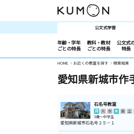
公文式学習
年齢・学年
教科・教材
公文式
ごとの特長
ごとの特長
特長
HOME
お近くの教室を探す
検索結果
愛知県新城市作
石名号教室
月
火
水
木
金
土
3歳～中学生
愛知県新城市石名号２５－１