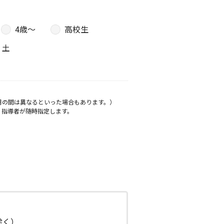
4歳〜
高校生
土
月の間は異なるといった場合もあります。）
、指導者が随時指定します。
日除く）