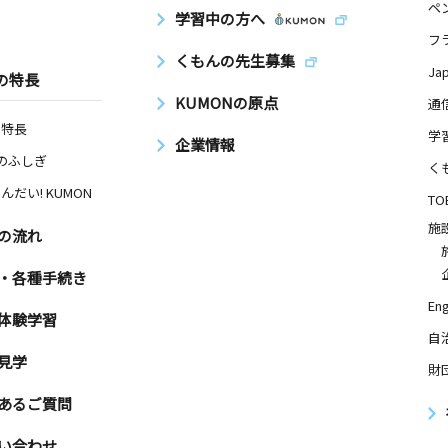
ペ
学習中の方へ
フ
くもんの先生募集
Ja
の特長
KUMONの原点
通
の特長
学
企業情報
Nのふしぎ
く
んだい! KUMON
TO
施
の流れ
・各種手続き
Eng
体験学習
自
見学
財
あるご質問
い合わせ