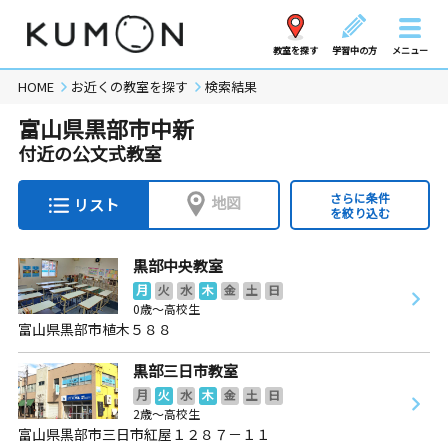
教室を探す
学習中の方
メニュー
HOME
お近くの教室を探す
検索結果
富山県黒部市中新
付近の公文式教室
さらに条件
地図
リスト
を絞り込む
黒部中央教室
月
火
水
木
金
土
日
0歳～高校生
富山県黒部市植木５８８
黒部三日市教室
月
火
水
木
金
土
日
2歳～高校生
富山県黒部市三日市紅屋１２８７－１１