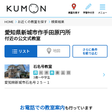
教室を探す
学習中の方
メニュー
HOME
お近くの教室を探す
検索結果
愛知県新城市作手田原円所
付近の公文式教室
さらに条件
地図
リスト
を絞り込む
石名号教室
月
火
水
木
金
土
日
3歳～中学生
愛知県新城市石名号２５－１
お電話での教室案内
も行っています