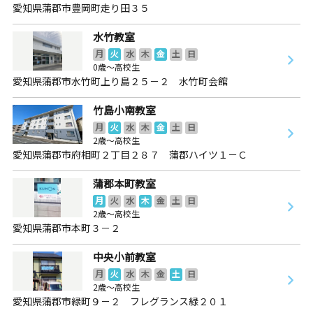
愛知県蒲郡市豊岡町走り田３５
水竹教室
月
火
水
木
金
土
日
0歳～高校生
愛知県蒲郡市水竹町上り島２５－２ 水竹町会館
竹島小南教室
月
火
水
木
金
土
日
2歳～高校生
愛知県蒲郡市府相町２丁目２８７ 蒲郡ハイツ１－Ｃ
蒲郡本町教室
月
火
水
木
金
土
日
2歳～高校生
愛知県蒲郡市本町３－２
中央小前教室
月
火
水
木
金
土
日
2歳～高校生
愛知県蒲郡市緑町９－２ フレグランス緑２０１