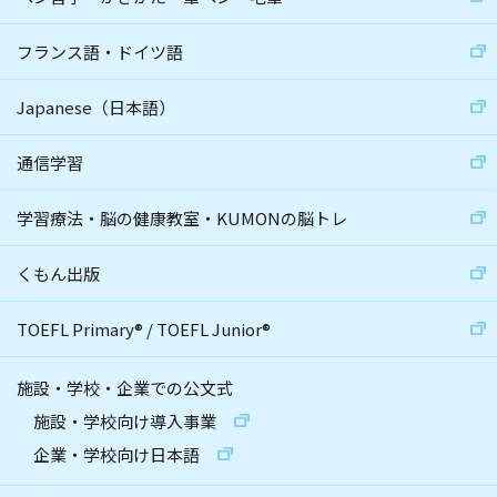
フランス語・ドイツ語
Japanese（日本語）
通信学習
学習療法・脳の健康教室・KUMONの脳トレ
くもん出版
TOEFL Primary
®
/
TOEFL Junior
®
施設・学校・企業での公文式
施設・学校向け導入事業
企業・学校向け日本語