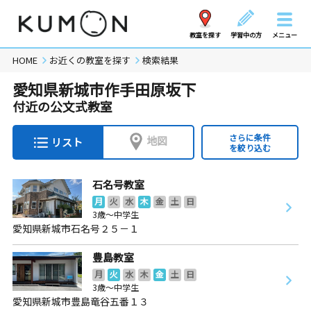
教室を探す
学習中の方
メニュー
HOME
お近くの教室を探す
検索結果
愛知県新城市作手田原坂下
付近の公文式教室
さらに条件
地図
リスト
を絞り込む
石名号教室
月
火
水
木
金
土
日
3歳～中学生
愛知県新城市石名号２５－１
豊島教室
月
火
水
木
金
土
日
3歳～中学生
愛知県新城市豊島竜谷五番１３