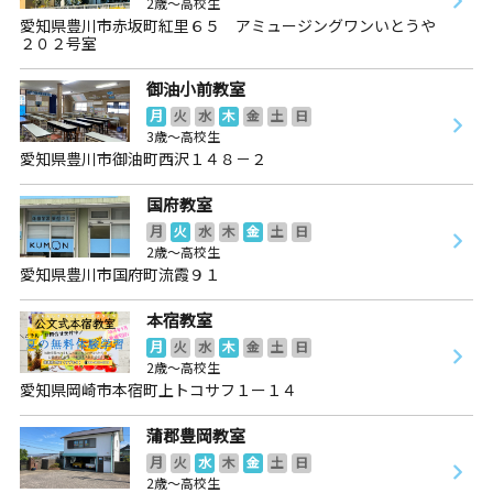
2歳～高校生
愛知県豊川市赤坂町紅里６５ アミュージングワンいとうや
２０２号室
御油小前教室
月
火
水
木
金
土
日
3歳～高校生
愛知県豊川市御油町西沢１４８－２
国府教室
月
火
水
木
金
土
日
2歳～高校生
愛知県豊川市国府町流霞９１
本宿教室
月
火
水
木
金
土
日
2歳～高校生
愛知県岡崎市本宿町上トコサフ１ー１４
蒲郡豊岡教室
月
火
水
木
金
土
日
2歳～高校生