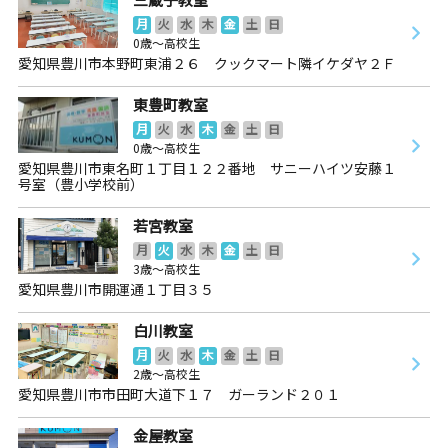
月
火
水
木
金
土
日
0歳～高校生
愛知県豊川市本野町東浦２６ クックマート隣イケダヤ２Ｆ
東豊町教室
月
火
水
木
金
土
日
0歳～高校生
愛知県豊川市東名町１丁目１２２番地 サニーハイツ安藤１
号室（豊小学校前）
若宮教室
月
火
水
木
金
土
日
3歳～高校生
愛知県豊川市開運通１丁目３５
白川教室
月
火
水
木
金
土
日
2歳～高校生
愛知県豊川市市田町大道下１７ ガーランド２０１
金屋教室