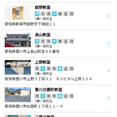
庭野教室
月
火
水
木
金
土
日
3歳～高校生
愛知県新城市庭野字下植田１１
長山教室
月
火
水
木
金
土
日
3歳～高校生
愛知県豊川市上長山町宝４８番地
上野教室
月
火
水
木
金
土
日
3歳～高校生
愛知県豊川市上野３丁目３２ キャピタル上野１０４
豊川白雲町教室
月
火
水
木
金
土
日
3歳～高校生
愛知県豊川市白雲町１丁目１１－４
三蔵子教室