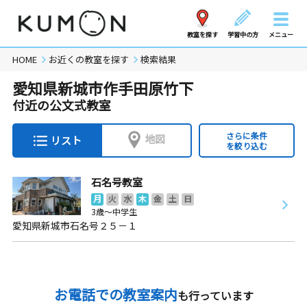
教室を探す
学習中の方
メニュー
HOME
お近くの教室を探す
検索結果
愛知県新城市作手田原竹下
付近の公文式教室
さらに条件
地図
リスト
を絞り込む
石名号教室
月
火
水
木
金
土
日
3歳～中学生
愛知県新城市石名号２５－１
お電話での教室案内
も行っています