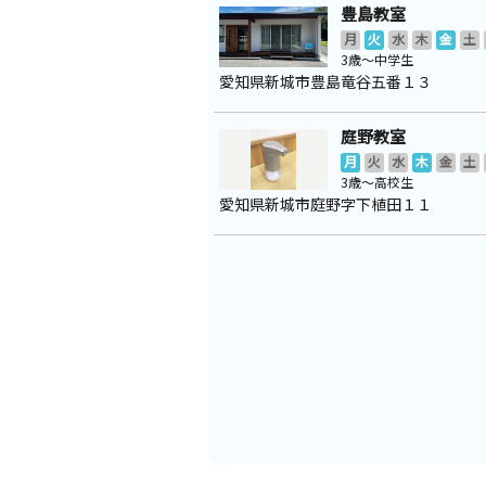
豊島教室
月
火
水
木
金
土
3歳～中学生
愛知県新城市豊島竜谷五番１３
庭野教室
月
火
水
木
金
土
3歳～高校生
愛知県新城市庭野字下植田１１