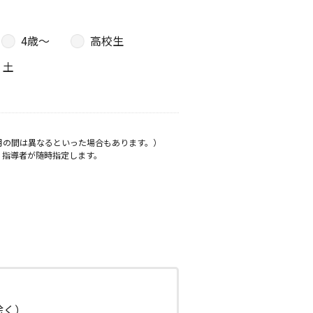
4歳〜
高校生
土
月の間は異なるといった場合もあります。）
、指導者が随時指定します。
日除く）