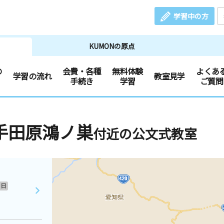
学習中の方
KUMONの原点
の
会費・各種
無料体験
よくあ
学習の流れ
教室見学
手続き
学習
ご質問
手田原鴻ノ巣
付近の公文式教室
日