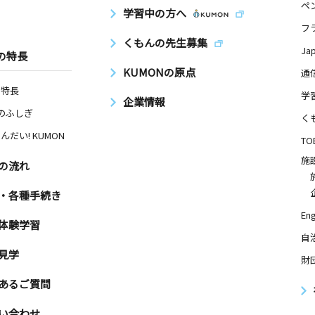
ペ
学習中の方へ
フ
くもんの先生募集
Ja
の特長
KUMONの原点
通
の特長
学
企業情報
Nのふしぎ
く
んだい! KUMON
TO
施
の流れ
・各種手続き
Eng
体験学習
自
見学
財
あるご質問
い合わせ