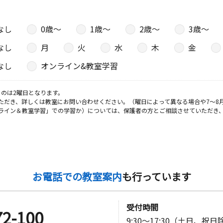
なし
0歳〜
1歳〜
2歳〜
3歳〜
なし
月
火
水
木
金
なし
オンライン&教室学習
のは2曜日となります。
ただき、詳しくは教室にお問い合わせください。（曜日によって異なる場合や7～8
ライン＆教室学習」での学習か）については、保護者の方とご相談させていただき
お電話での教室案内
も行っています
受付時間
72-100
9:30～17:30（土日、祝