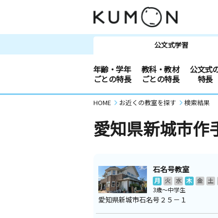
公文式学習
年齢・学年
教科・教材
公文式
ごとの特長
ごとの特長
特長
HOME
お近くの教室を探す
検索結果
愛知県新城市作
石名号教室
月
火
水
木
金
土
3歳～中学生
愛知県新城市石名号２５－１