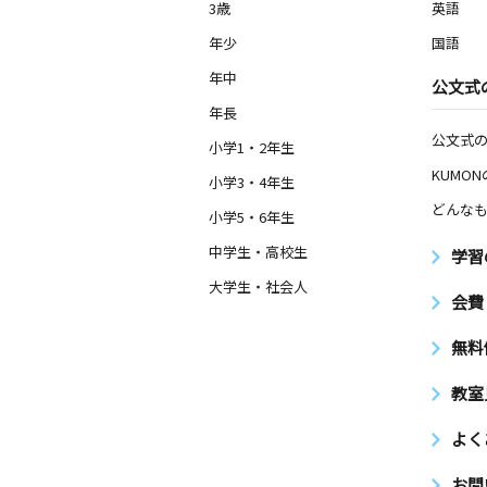
3歳
英語
年少
国語
年中
公文式
年長
公文式
小学1・2年生
KUMO
小学3・4年生
どんなも
小学5・6年生
中学生・高校生
学習
大学生・社会人
会費
無料
教室
よく
お問