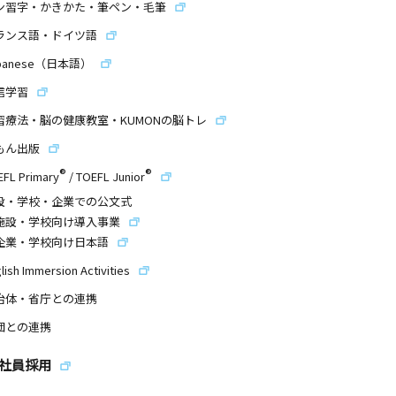
ン習字・かきかた・筆ペン・毛筆
ランス語・ドイツ語
panese（日本語）
信学習
習療法・脳の健康教室・KUMONの脳トレ
もん出版
®
®
EFL Primary
/
TOEFL Junior
設・学校・企業での公文式
施設・学校向け導入事業
企業・学校向け日本語
lish Immersion Activities
治体・省庁との連携
団との連携
社員採用