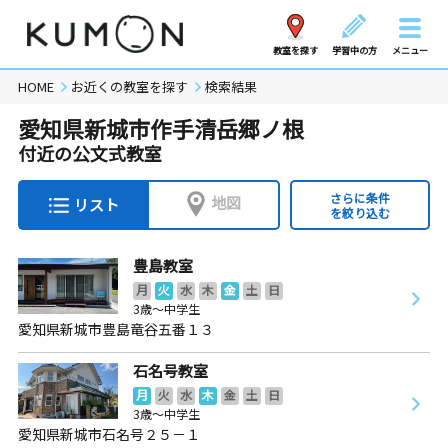
教室を探す
学習中の方
メニュー
HOME
お近くの教室を探す
検索結果
愛知県新城市作手清岳郷ノ根
付近の公文式教室
さらに条件
地図
リスト
を絞り込む
豊島教室
月
火
水
木
金
土
日
3歳～中学生
愛知県新城市豊島竜谷五番１３
石名号教室
月
火
水
木
金
土
日
3歳～中学生
愛知県新城市石名号２５－１