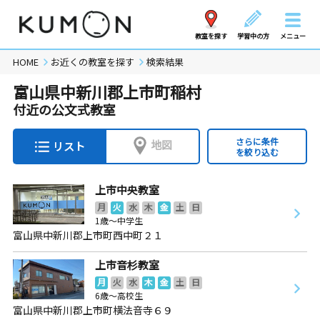
教室を探す
学習中の方
メニュー
HOME
お近くの教室を探す
検索結果
富山県中新川郡上市町稲村
付近の公文式教室
さらに条件
地図
リスト
を絞り込む
上市中央教室
月
火
水
木
金
土
日
1歳～中学生
富山県中新川郡上市町西中町２１
上市音杉教室
月
火
水
木
金
土
日
6歳～高校生
富山県中新川郡上市町横法音寺６９