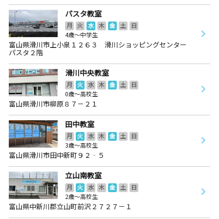
パスタ教室
月
火
水
木
金
土
日
4歳～中学生
富山県滑川市上小泉１２６３ 滑川ショッピングセンター
パスタ２階
滑川中央教室
月
火
水
木
金
土
日
0歳～高校生
富山県滑川市柳原８７－２１
田中教室
月
火
水
木
金
土
日
3歳～高校生
富山県滑川市田中新町９２‐５
立山南教室
月
火
水
木
金
土
日
2歳～高校生
富山県中新川郡立山町前沢２７２７－１