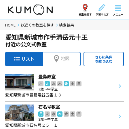
教室を探す
学習中の方
メニュー
HOME
お近くの教室を探す
検索結果
愛知県新城市作手清岳元十王
付近の公文式教室
さらに条件
地図
リスト
を絞り込む
豊島教室
月
火
水
木
金
土
日
3歳～中学生
愛知県新城市豊島竜谷五番１３
石名号教室
月
火
水
木
金
土
日
3歳～中学生
愛知県新城市石名号２５－１