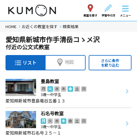
教室を探す
学習中の方
メニュー
HOME
お近くの教室を探す
検索結果
愛知県新城市作手清岳コゝメ沢
付近の公文式教室
さらに条件
地図
リスト
を絞り込む
豊島教室
月
火
水
木
金
土
日
3歳～中学生
愛知県新城市豊島竜谷五番１３
石名号教室
月
火
水
木
金
土
日
3歳～中学生
愛知県新城市石名号２５－１