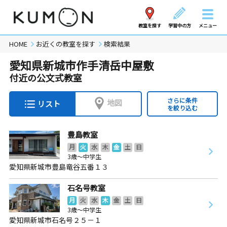
教室を探す
学習中の方
メニュー
HOME
お近くの教室を探す
検索結果
愛知県新城市作手清岳中屋敷
付近の公文式教室
さらに条件
地図
リスト
を絞り込む
豊島教室
月
火
水
木
金
土
日
3歳～中学生
愛知県新城市豊島竜谷五番１３
石名号教室
月
火
水
木
金
土
日
3歳～中学生
愛知県新城市石名号２５－１