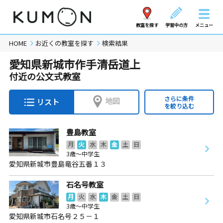
教室を探す
学習中の方
メニュー
HOME
お近くの教室を探す
検索結果
愛知県新城市作手清岳道上
付近の公文式教室
さらに条件
地図
リスト
を絞り込む
豊島教室
月
火
水
木
金
土
日
3歳～中学生
愛知県新城市豊島竜谷五番１３
石名号教室
月
火
水
木
金
土
日
3歳～中学生
愛知県新城市石名号２５－１