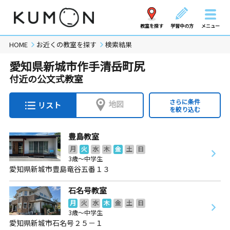
教室を探す
学習中の方
メニュー
HOME
お近くの教室を探す
検索結果
愛知県新城市作手清岳町尻
付近の公文式教室
さらに条件
地図
リスト
を絞り込む
豊島教室
月
火
水
木
金
土
日
3歳～中学生
愛知県新城市豊島竜谷五番１３
石名号教室
月
火
水
木
金
土
日
3歳～中学生
愛知県新城市石名号２５－１