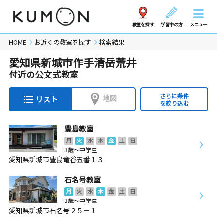
教室を探す
学習中の方
メニュー
HOME
お近くの教室を探す
検索結果
愛知県新城市作手清岳荒井
付近の公文式教室
さらに条件
地図
リスト
を絞り込む
豊島教室
月
火
水
木
金
土
日
3歳～中学生
愛知県新城市豊島竜谷五番１３
石名号教室
月
火
水
木
金
土
日
3歳～中学生
愛知県新城市石名号２５－１