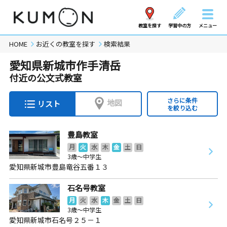
教室を探す
学習中の方
メニュー
HOME
お近くの教室を探す
検索結果
愛知県新城市作手清岳
付近の公文式教室
さらに条件
地図
リスト
を絞り込む
豊島教室
月
火
水
木
金
土
日
3歳～中学生
愛知県新城市豊島竜谷五番１３
石名号教室
月
火
水
木
金
土
日
3歳～中学生
愛知県新城市石名号２５－１