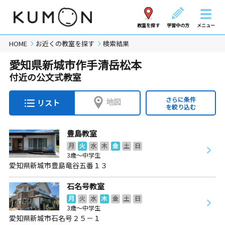
教室を探す
学習中の方
メニュー
HOME
お近くの教室を探す
検索結果
愛知県新城市作手清岳松本
付近の公文式教室
さらに条件
地図
リスト
を絞り込む
豊島教室
月
火
水
木
金
土
日
3歳～中学生
愛知県新城市豊島竜谷五番１３
石名号教室
月
火
水
木
金
土
日
3歳～中学生
愛知県新城市石名号２５－１