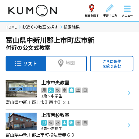
教室を探す
学習中の方
メニュー
HOME
お近くの教室を探す
検索結果
富山県中新川郡上市町広市新
付近の公文式教室
さらに条件
地図
リスト
を絞り込む
上市中央教室
月
火
水
木
金
土
日
1歳～中学生
富山県中新川郡上市町西中町２１
上市音杉教室
月
火
水
木
金
土
日
6歳～高校生
富山県中新川郡上市町横法音寺６９