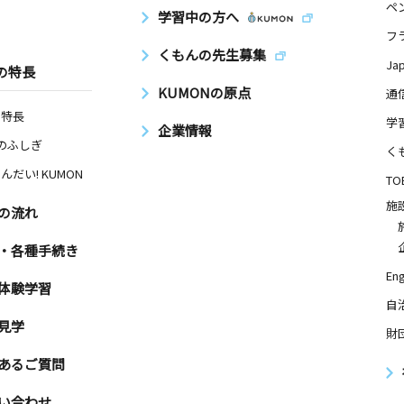
ペ
学習中の方へ
フ
くもんの先生募集
Ja
の特長
KUMONの原点
通
の特長
学
企業情報
Nのふしぎ
く
んだい! KUMON
TO
施
の流れ
・各種手続き
Eng
体験学習
自
見学
財
あるご質問
い合わせ