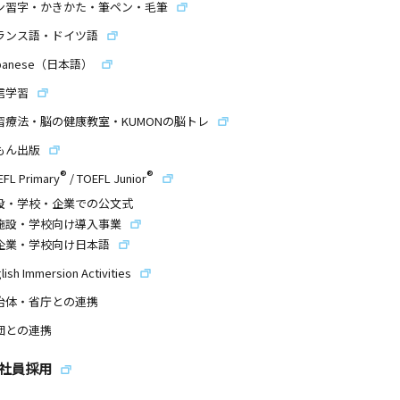
ン習字・かきかた・筆ペン・毛筆
ランス語・ドイツ語
panese（日本語）
信学習
習療法・脳の健康教室・KUMONの脳トレ
もん出版
®
®
EFL Primary
/
TOEFL Junior
設・学校・企業での公文式
施設・学校向け導入事業
企業・学校向け日本語
lish Immersion Activities
治体・省庁との連携
団との連携
社員採用