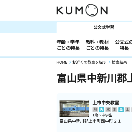
公文式学習
年齢・学年
教科・教材
公文式
ごとの特長
ごとの特長
特長
HOME
お近くの教室を探す
検索結果
富山県中新川郡
上市中央教室
月
火
水
木
金
土
1歳～中学生
富山県中新川郡上市町西中町２１