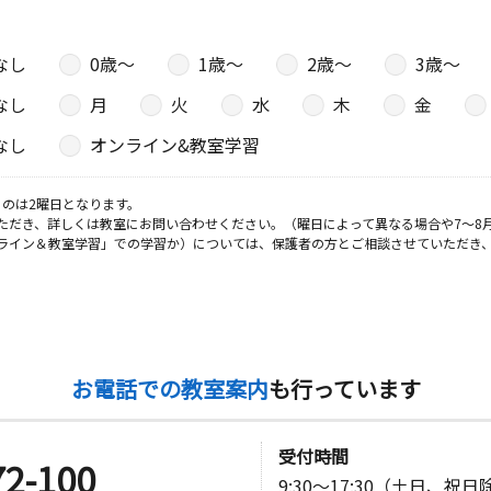
なし
0歳〜
1歳〜
2歳〜
3歳〜
なし
月
火
水
木
金
なし
オンライン&教室学習
のは2曜日となります。
ただき、詳しくは教室にお問い合わせください。（曜日によって異なる場合や7～8
ライン＆教室学習」での学習か）については、保護者の方とご相談させていただき
お電話での教室案内
も行っています
受付時間
72-100
9:30～17:30（土日、祝