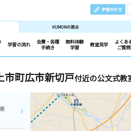
学習中の方
KUMONの原点
の
会費・各種
無料体験
よくあ
学習の流れ
教室見学
手続き
学習
ご質問
上市町広市新切戸
付近の公文式教
日