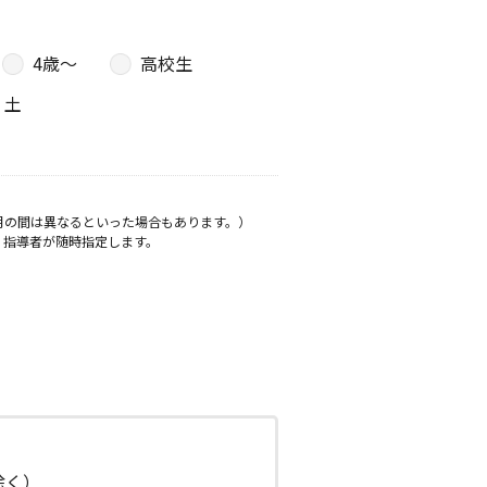
4歳〜
高校生
土
月の間は異なるといった場合もあります。）
、指導者が随時指定します。
日除く）