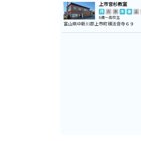
上市音杉教室
月
火
水
木
金
土
6歳～高校生
富山県中新川郡上市町横法音寺６９