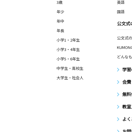
3歳
英語
年少
国語
年中
公文式
年長
公文式
小学1・2年生
KUMO
小学3・4年生
どんなも
小学5・6年生
中学生・高校生
学習
大学生・社会人
会費
無料
教室
よく
お問