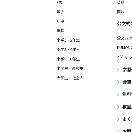
3歳
英語
3歳～高校生
愛知県岡崎市堂前町１丁目６－１４
年少
国語
年中
公文式
光ヶ丘教室
年長
月
火
水
木
金
土
公文式
1歳～高校生
小学1・2年生
愛知県岡崎市大西町奥長入５０－２ 
KUMO
大磯１０２号
小学3・4年生
どんなも
小学5・6年生
緑丘南教室
中学生・高校生
学習
月
火
水
木
金
土
2歳～高校生
大学生・社会人
会費
愛知県岡崎市緑丘２丁目６－４ アク
ート２階
無料
東竜美丘教室
教室
月
火
水
木
金
土
2歳～高校生
よく
愛知県岡崎市東明大寺町１６－２ 明
０１号室
お問