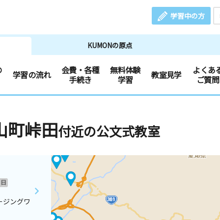
学習中の方
KUMONの原点
の
会費・各種
無料体験
よくあ
学習の流れ
教室見学
手続き
学習
ご質問
山町峠田
付近の公文式教室
日
ージングワ