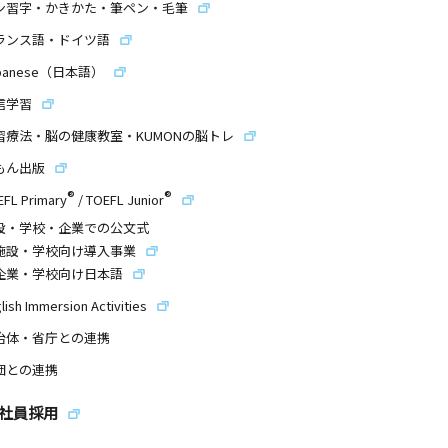
ン習字・かきかた・筆ペン・毛筆
ランス語・ドイツ語
panese（日本語）
信学習
習療法・脳の健康教室・KUMONの脳トレ
もん出版
®
®
EFL Primary
/
TOEFL Junior
設・学校・企業での公文式
施設・学校向け導入事業
企業・学校向け日本語
lish Immersion Activities
治体・省庁との連携
団との連携
社員採用