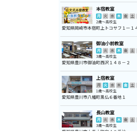
本宿教室
月
火
水
木
金
土
2歳～高校生
愛知県岡崎市本宿町上トコサフ１ー１
御油小前教室
月
火
水
木
金
土
3歳～高校生
愛知県豊川市御油町西沢１４８－２
上宿教室
月
火
水
木
金
土
1歳～高校生
愛知県豊川市八幡町黒仏６番地１
長山教室
月
火
水
木
金
土
3歳～高校生
愛知県豊川市上長山町宝４８番地