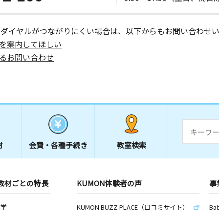
ーダイヤルがつながりにくい場合は、以下からもお問い合わせい
を案内してほしい
日
るお問い合わせ
日
４（学習は
材
会費・
各種手続き
教室検索
日
教材ごとの特長
KUMON体験者の声
事
数学
KUMON BUZZ PLACE（口コミサイト）
Ba
日