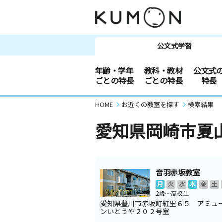
公文式学習
年齢・学年
教科・教材
公文式
ごとの特長
ごとの特長
特長
HOME
お近くの教室を探す
検索結果
愛知県岡崎市夏
音羽赤坂教室
月
火
水
木
金
土
2歳～高校生
愛知県豊川市赤坂町紅里６５ アミュ
ンいとうや２０２号室