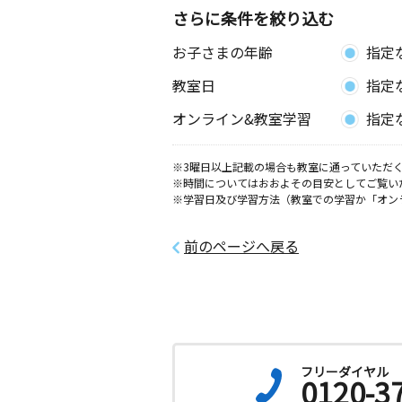
さらに条件を絞り込む
岡町教室
お子さまの年齢
指定
月
火
水
木
金
土
2歳～中学生
教室日
指定
愛知県岡崎市岡町南石原３９－１
オンライン&教室学習
指定
洞町教室
月
火
水
木
金
土
※3曜日以上記載の場合も教室に通っていただく
2歳～高校生
※時間についてはおおよその目安としてご覧い
愛知県岡崎市大平町字皿田６番地 大
※学習日及び学習方法（教室での学習か「オン
ター内
前のページへ戻る
上野教室
月
火
水
木
金
土
3歳～高校生
愛知県豊川市上野３丁目３２ キャピ
０４
みあい教室
フリーダイヤル
0120-3
月
火
水
木
金
土
3歳～高校生