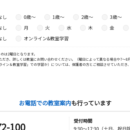
なし
0歳〜
1歳〜
2歳〜
3歳〜
日
なし
月
火
水
木
金
なし
オンライン&教室学習
日
のは2曜日となります。
ただき、詳しくは教室にお問い合わせください。（曜日によって異なる場合や7～8
平市民セン
ライン＆教室学習」での学習か）については、保護者の方とご相談させていただき
日
タル上野１
お電話での教室案内
も行っています
受付時間
72-100
日
9:30～17:30（土日、祝