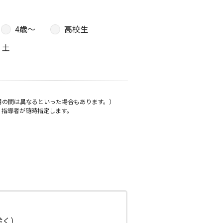
4歳〜
高校生
土
月の間は異なるといった場合もあります。）
、指導者が随時指定します。
日除く）