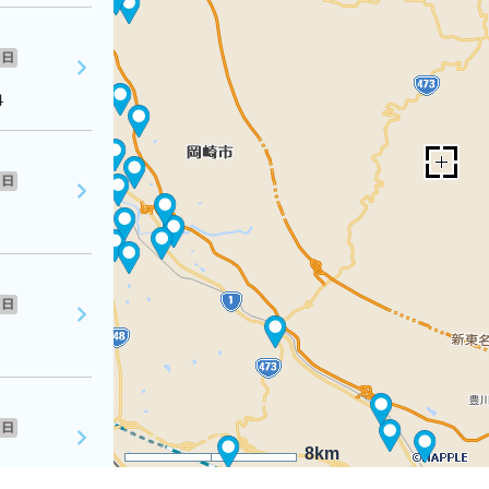
日
４
日
日
日
8km