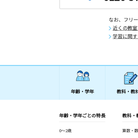
愛知県岡崎市美合新町１８－２１
なお、フリ
豊島教室
近くの教室
月
火
水
木
金
土
3歳～中学生
学習に関す
愛知県新城市豊島竜谷五番１３
真伝町教室
月
火
水
木
金
土
3歳～高校生
愛知県岡崎市真伝吉祥１丁目２３番地
集会所で行っております）
年齢・学年
教科・教
中町教室
月
火
水
木
金
土
3歳～中学生
愛知県岡崎市欠町左義長１－９
年齢・学年ごとの特長
教科・
大樹寺東教室
0～2歳
算数・
月
火
水
木
金
土