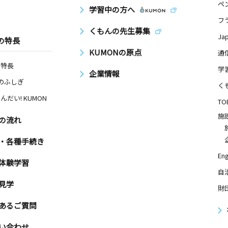
ペ
学習中の方へ
フ
くもんの先生募集
Ja
の特長
KUMONの原点
通
日
の特長
学
企業情報
マンション
Nのふしぎ
く
んだい! KUMON
TO
施
の流れ
日
・各種手続き
セスストリ
Eng
体験学習
自
見学
財
日
あるご質問
和荘２ ２
い合わせ