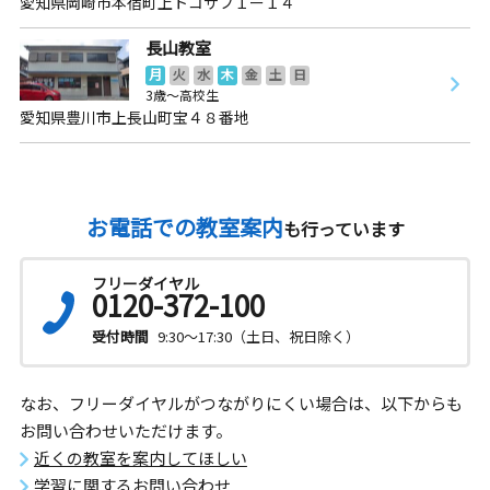
愛知県岡崎市本宿町上トコサフ１ー１４
長山教室
月
火
水
木
金
土
日
3歳～高校生
愛知県豊川市上長山町宝４８番地
お電話での教室案内
も行っています
フリーダイヤル
0120-372-100
受付時間
9:30～17:30（土日、祝日除く）
なお、フリーダイヤルがつながりにくい場合は、以下からも
お問い合わせいただけます。
近くの教室を案内してほしい
学習に関するお問い合わせ