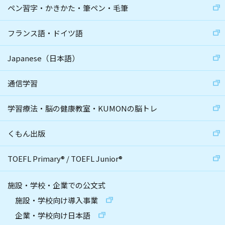
ペン習字・かきかた・筆ペン・毛筆
フランス語・ドイツ語
Japanese（日本語）
通信学習
学習療法・脳の健康教室・KUMONの脳トレ
くもん出版
TOEFL Primary
®
/
TOEFL Junior
®
施設・学校・企業での公文式
施設・学校向け導入事業
企業・学校向け日本語