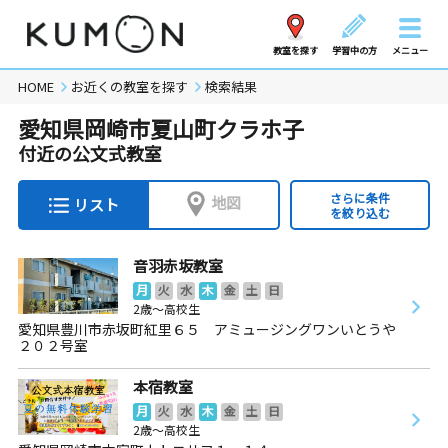
教室を探す
学習中の方
メニュー
HOME
お近くの教室を探す
検索結果
愛知県岡崎市夏山町クラホ子
付近の公文式教室
さらに条件
地図
リスト
を絞り込む
音羽赤坂教室
月
火
水
木
金
土
日
2歳～高校生
愛知県豊川市赤坂町紅里６５ アミュージングワンいとうや
２０２号室
本宿教室
月
火
水
木
金
土
日
2歳～高校生