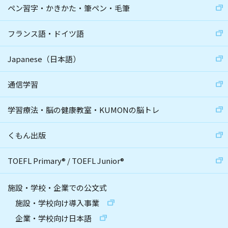
ペン習字・かきかた・筆ペン・毛筆
フランス語・ドイツ語
Japanese（日本語）
通信学習
学習療法・脳の健康教室・KUMONの脳トレ
くもん出版
TOEFL Primary
®
/
TOEFL Junior
®
施設・学校・企業での公文式
施設・学校向け導入事業
企業・学校向け日本語