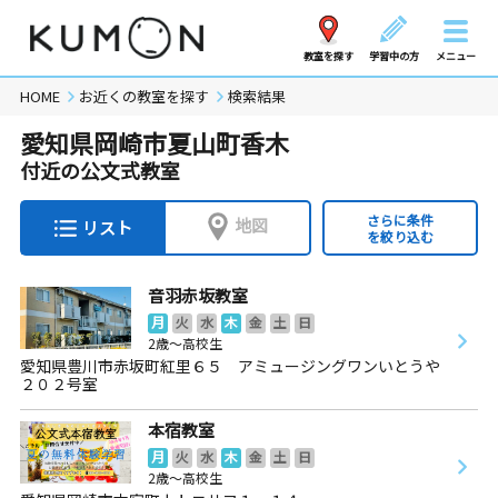
教室を探す
学習中の方
メニュー
HOME
お近くの教室を探す
検索結果
愛知県岡崎市夏山町香木
付近の公文式教室
さらに条件
地図
リスト
を絞り込む
音羽赤坂教室
月
火
水
木
金
土
日
2歳～高校生
愛知県豊川市赤坂町紅里６５ アミュージングワンいとうや
２０２号室
本宿教室
月
火
水
木
金
土
日
2歳～高校生