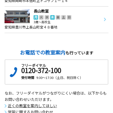
愛知県岡崎市本宿町上トコサフ１ー１４
長山教室
月
火
水
木
金
土
日
3歳～高校生
愛知県豊川市上長山町宝４８番地
お電話での教室案内
も行っています
フリーダイヤル
0120-372-100
受付時間
9:30～17:30（土日、祝日除く）
なお、フリーダイヤルがつながりにくい場合は、以下からも
お問い合わせいただけます。
近くの教室を案内してほしい
学習に関するお問い合わせ